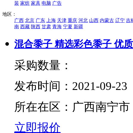
装
家纺
家具
电脑
广告
地区：
广西
北京
广东
上海
天津
重庆
河北
山西
内蒙古
辽宁
吉
南
西藏
陕西
甘肃
青海
宁夏
新疆
混合黍子 精选彩色黍子 优
采购数量：
发布时间：
2021-09-23
所在在区：
广西南宁市
立即报价