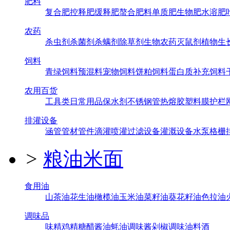
肥料
复合肥
控释肥
缓释肥
螯合肥料
单质肥
生物肥
水溶肥
农药
杀虫剂
杀菌剂
杀螨剂
除草剂
生物农药
灭鼠剂
植物生
饲料
青绿饲料
预混料
宠物饲料
饼粕饲料
蛋白质补充饲料
农用百货
工具类
日常用品
保水剂
不锈钢管
热熔胶
塑料膜
护栏
排灌设备
涵管
管材管件
滴灌喷灌
过滤设备
灌溉设备
水泵
格栅
>
粮油米面
食用油
山茶油
花生油
橄榄油
玉米油
菜籽油
葵花籽油
色拉油
调味品
味精
鸡精
糖
醋
酱油
蚝油
调味酱
剁椒
调味油
料酒