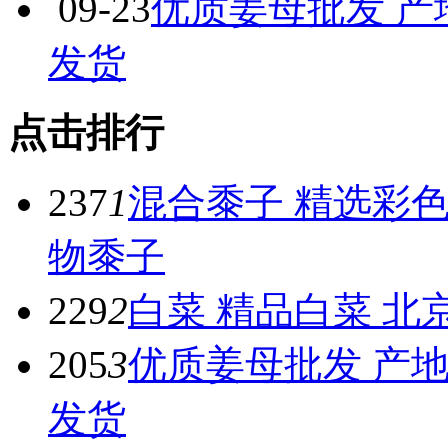
09-23
优质姜母批发 产
发货
点击排行
237
1
混合黍子 精选彩色
物黍子
229
2
白菜 精品白菜 北
205
3
优质姜母批发 产地
发货