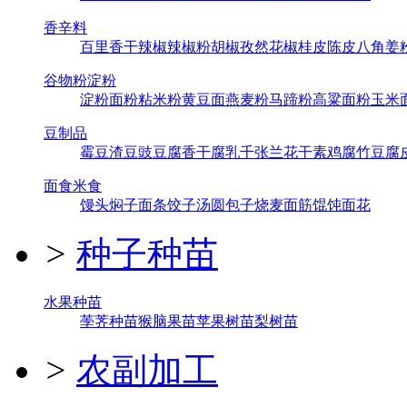
香辛料
百里香
干辣椒
辣椒粉
胡椒
孜然
花椒
桂皮
陈皮
八角
姜
谷物粉淀粉
淀粉
面粉
粘米粉
黄豆面
燕麦粉
马蹄粉
高粱面粉
玉米
豆制品
霉豆渣
豆豉
豆腐
香干
腐乳
千张
兰花干
素鸡
腐竹
豆腐
面食米食
馒头
焖子
面条
饺子
汤圆
包子
烧麦
面筋
馄饨
面花
>
种子种苗
水果种苗
荸荠种苗
猴脑果苗
苹果树苗
梨树苗
>
农副加工