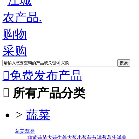
采购

免费发布产品

所有产品分类
>
蔬菜
葱姜蒜类
韭黄
蒜苗
大蒜
生姜
大葱
小葱
蒜苔
洋葱
藠头
洋姜