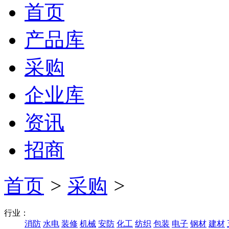
首页
产品库
采购
企业库
资讯
招商
首页
>
采购
>
行业：
消防
水电
装修
机械
安防
化工
纺织
包装
电子
钢材
建材