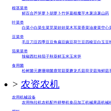
根茎菜类
鲜百合
芦笋
萝卜
胡萝卜
竹笋
葛根
魔芋
木薯
凉薯
山药
叶菜类
白菜
小白菜
生菜
苋菜
娃娃菜
木耳菜
香菜
油麦菜
空心
豆菜类
毛豆
刀豆
四季豆
豆角
扁豆
豌豆
荷兰豆
四棱豆
白玉豆
茄果菜类
辣椒
西红柿
茄子
秋葵
鲜玉米
玉米笋
食用菌
松树菌
元蘑
珊瑚菌
鹿茸菇
栗蘑
龙爪菇
荷灵菇
海鲜菇
>
农资农机
农用机械设备
农用拖拉机
农机配件
耕整机
食品加工机械
果蔬机械