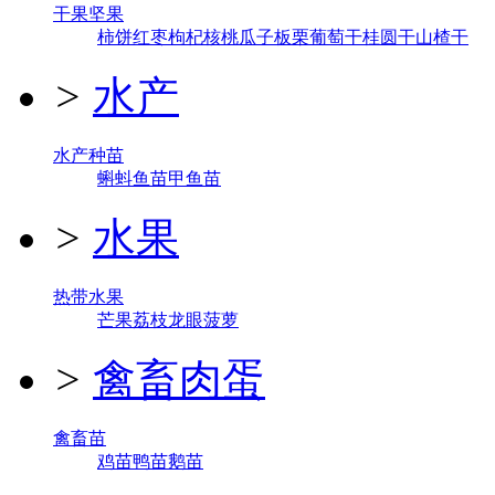
干果坚果
柿饼
红枣
枸杞
核桃
瓜子
板栗
葡萄干
桂圆干
山楂干
>
水产
水产种苗
蝌蚪
鱼苗
甲鱼苗
>
水果
热带水果
芒果
荔枝
龙眼
菠萝
>
禽畜肉蛋
禽畜苗
鸡苗
鸭苗
鹅苗