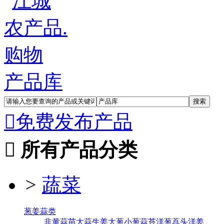
产品库

免费发布产品

所有产品分类
>
蔬菜
葱姜蒜类
韭黄
蒜苗
大蒜
生姜
大葱
小葱
蒜苔
洋葱
藠头
洋姜