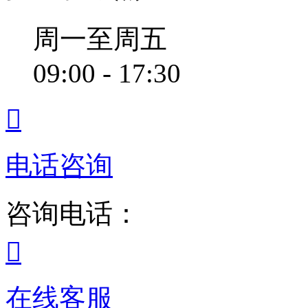
周一至周五
09:00 - 17:30

电话咨询
咨询电话：

在线客服