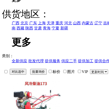
供货地区：
广西
北京
广东
上海
天津
重庆
河北
山西
内蒙古
辽宁
吉
南
西藏
陕西
甘肃
青海
宁夏
新疆
更多
类别：
全新供应
批发代理
提供服务
供应二手
提供加工
提供合
标价
图片
VIP