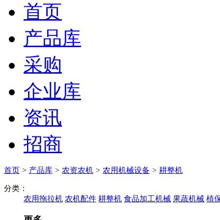
首页
产品库
采购
企业库
资讯
招商
首页
>
产品库
>
农资农机
>
农用机械设备
>
耕整机
分类：
农用拖拉机
农机配件
耕整机
食品加工机械
果蔬机械
植
更多