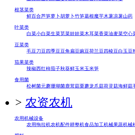
根茎菜类
鲜百合
芦笋
萝卜
胡萝卜
竹笋
葛根
魔芋
木薯
凉薯
山药
叶菜类
白菜
小白菜
生菜
苋菜
娃娃菜
木耳菜
香菜
油麦菜
空心
豆菜类
毛豆
刀豆
四季豆
豆角
扁豆
豌豆
荷兰豆
四棱豆
白玉豆
茄果菜类
辣椒
西红柿
茄子
秋葵
鲜玉米
玉米笋
食用菌
松树菌
元蘑
珊瑚菌
鹿茸菇
栗蘑
龙爪菇
荷灵菇
海鲜菇
>
农资农机
农用机械设备
农用拖拉机
农机配件
耕整机
食品加工机械
果蔬机械