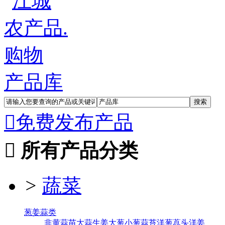
产品库

免费发布产品

所有产品分类
>
蔬菜
葱姜蒜类
韭黄
蒜苗
大蒜
生姜
大葱
小葱
蒜苔
洋葱
藠头
洋姜