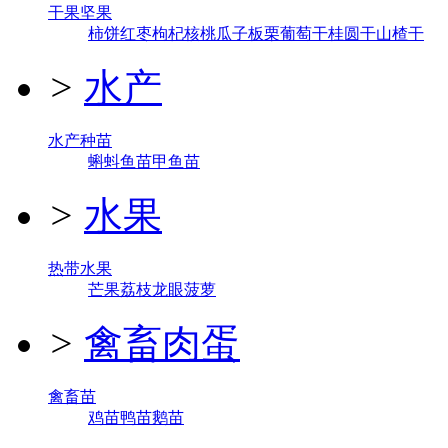
干果坚果
柿饼
红枣
枸杞
核桃
瓜子
板栗
葡萄干
桂圆干
山楂干
>
水产
水产种苗
蝌蚪
鱼苗
甲鱼苗
>
水果
热带水果
芒果
荔枝
龙眼
菠萝
>
禽畜肉蛋
禽畜苗
鸡苗
鸭苗
鹅苗