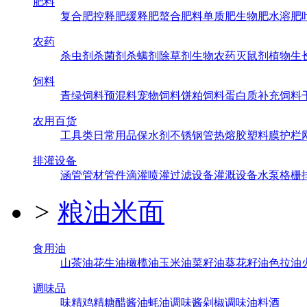
肥料
复合肥
控释肥
缓释肥
螯合肥料
单质肥
生物肥
水溶肥
农药
杀虫剂
杀菌剂
杀螨剂
除草剂
生物农药
灭鼠剂
植物生
饲料
青绿饲料
预混料
宠物饲料
饼粕饲料
蛋白质补充饲料
农用百货
工具类
日常用品
保水剂
不锈钢管
热熔胶
塑料膜
护栏
排灌设备
涵管
管材管件
滴灌喷灌
过滤设备
灌溉设备
水泵
格栅
>
粮油米面
食用油
山茶油
花生油
橄榄油
玉米油
菜籽油
葵花籽油
色拉油
调味品
味精
鸡精
糖
醋
酱油
蚝油
调味酱
剁椒
调味油
料酒