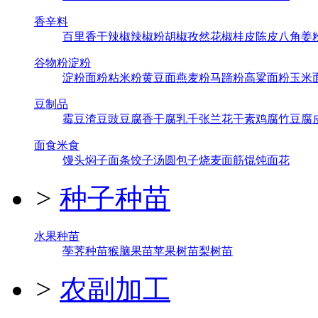
香辛料
百里香
干辣椒
辣椒粉
胡椒
孜然
花椒
桂皮
陈皮
八角
姜
谷物粉淀粉
淀粉
面粉
粘米粉
黄豆面
燕麦粉
马蹄粉
高粱面粉
玉米
豆制品
霉豆渣
豆豉
豆腐
香干
腐乳
千张
兰花干
素鸡
腐竹
豆腐
面食米食
馒头
焖子
面条
饺子
汤圆
包子
烧麦
面筋
馄饨
面花
>
种子种苗
水果种苗
荸荠种苗
猴脑果苗
苹果树苗
梨树苗
>
农副加工