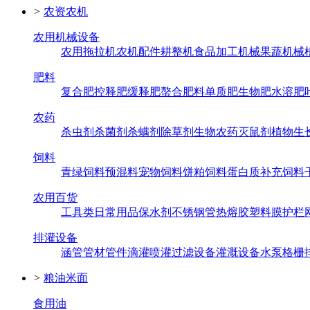
>
农资农机
农用机械设备
农用拖拉机
农机配件
耕整机
食品加工机械
果蔬机械
肥料
复合肥
控释肥
缓释肥
螯合肥料
单质肥
生物肥
水溶肥
农药
杀虫剂
杀菌剂
杀螨剂
除草剂
生物农药
灭鼠剂
植物生
饲料
青绿饲料
预混料
宠物饲料
饼粕饲料
蛋白质补充饲料
农用百货
工具类
日常用品
保水剂
不锈钢管
热熔胶
塑料膜
护栏
排灌设备
涵管
管材管件
滴灌喷灌
过滤设备
灌溉设备
水泵
格栅
>
粮油米面
食用油