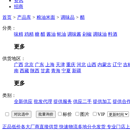
资讯
招商
首页
>
产品库
>
粮油米面
>
调味品
>
醋
分类：
味精
鸡精
糖
醋
酱油
蚝油
调味酱
剁椒
调味油
料酒
更多
供货地区：
广西
北京
广东
上海
天津
重庆
河北
山西
内蒙古
辽宁
吉
南
西藏
陕西
甘肃
青海
宁夏
新疆
更多
类别：
全新供应
批发代理
提供服务
供应二手
提供加工
提供合
标价
图片
VIP
正品低价
各大厂商直接供货
快速物流
多地分仓发货
专业门店
上