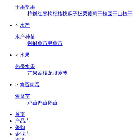
干果坚果
柿饼
红枣
枸杞
核桃
瓜子
板栗
葡萄干
桂圆干
山楂干
>
水产
水产种苗
蝌蚪
鱼苗
甲鱼苗
>
水果
热带水果
芒果
荔枝
龙眼
菠萝
>
禽畜肉蛋
禽畜苗
鸡苗
鸭苗
鹅苗
首页
产品库
采购
企业库