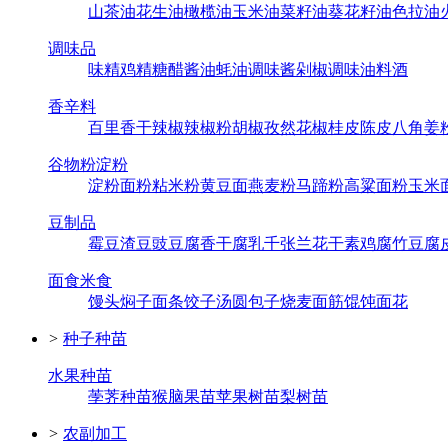
山茶油
花生油
橄榄油
玉米油
菜籽油
葵花籽油
色拉油
调味品
味精
鸡精
糖
醋
酱油
蚝油
调味酱
剁椒
调味油
料酒
香辛料
百里香
干辣椒
辣椒粉
胡椒
孜然
花椒
桂皮
陈皮
八角
姜
谷物粉淀粉
淀粉
面粉
粘米粉
黄豆面
燕麦粉
马蹄粉
高粱面粉
玉米
豆制品
霉豆渣
豆豉
豆腐
香干
腐乳
千张
兰花干
素鸡
腐竹
豆腐
面食米食
馒头
焖子
面条
饺子
汤圆
包子
烧麦
面筋
馄饨
面花
>
种子种苗
水果种苗
荸荠种苗
猴脑果苗
苹果树苗
梨树苗
>
农副加工