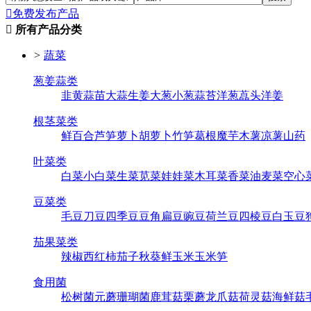

免费发布产品

所有产品分类
>
蔬菜
葱姜蒜类
韭黄
蒜苗
大蒜
生姜
大葱
小葱
蒜苔
洋葱
藠头
洋姜
根茎菜类
鲜百合
芦笋
萝卜
胡萝卜
竹笋
葛根
魔芋
木薯
凉薯
山药
叶菜类
白菜
小白菜
生菜
苋菜
娃娃菜
木耳菜
香菜
油麦菜
空心
豆菜类
毛豆
刀豆
四季豆
豆角
扁豆
豌豆
荷兰豆
四棱豆
白玉豆
茄果菜类
辣椒
西红柿
茄子
秋葵
鲜玉米
玉米笋
食用菌
松树菌
元蘑
珊瑚菌
鹿茸菇
栗蘑
龙爪菇
荷灵菇
海鲜菇