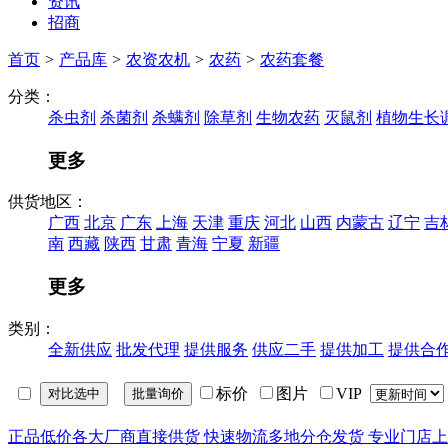
资讯
招商
首页
>
产品库
>
农资农机
>
农药
>
农药套餐
分类：
杀虫剂
杀菌剂
杀螨剂
除草剂
生物农药
灭鼠剂
植物生长
更多
供货地区：
广西
北京
广东
上海
天津
重庆
河北
山西
内蒙古
辽宁
吉
南
西藏
陕西
甘肃
青海
宁夏
新疆
更多
类别：
全新供应
批发代理
提供服务
供应二手
提供加工
提供合
标价
图片
VIP
正品低价
各大厂商直接供货
快速物流
多地分仓发货
专业门店
上