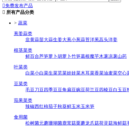

免费发布产品

所有产品分类
>
蔬菜
葱姜蒜类
韭黄
蒜苗
大蒜
生姜
大葱
小葱
蒜苔
洋葱
藠头
洋姜
根茎菜类
鲜百合
芦笋
萝卜
胡萝卜
竹笋
葛根
魔芋
木薯
凉薯
山药
叶菜类
白菜
小白菜
生菜
苋菜
娃娃菜
木耳菜
香菜
油麦菜
空心
豆菜类
毛豆
刀豆
四季豆
豆角
扁豆
豌豆
荷兰豆
四棱豆
白玉豆
茄果菜类
辣椒
西红柿
茄子
秋葵
鲜玉米
玉米笋
食用菌
松树菌
元蘑
珊瑚菌
鹿茸菇
栗蘑
龙爪菇
荷灵菇
海鲜菇