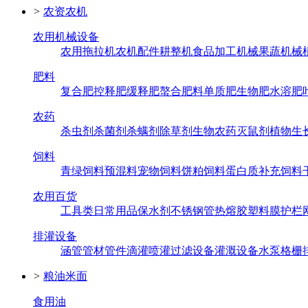
>
农资农机
农用机械设备
农用拖拉机
农机配件
耕整机
食品加工机械
果蔬机械
肥料
复合肥
控释肥
缓释肥
螯合肥料
单质肥
生物肥
水溶肥
农药
杀虫剂
杀菌剂
杀螨剂
除草剂
生物农药
灭鼠剂
植物生
饲料
青绿饲料
预混料
宠物饲料
饼粕饲料
蛋白质补充饲料
农用百货
工具类
日常用品
保水剂
不锈钢管
热熔胶
塑料膜
护栏
排灌设备
涵管
管材管件
滴灌喷灌
过滤设备
灌溉设备
水泵
格栅
>
粮油米面
食用油